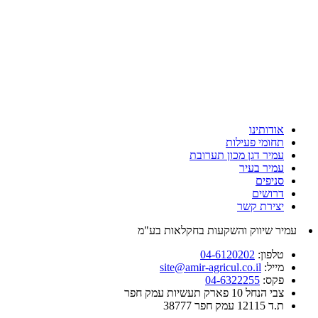
אודותינו
תחומי פעילות
עמיר דגן מכון תערובת
עמיר בעיר
סניפים
דרושים
יצירת קשר
עמיר שיווק והשקעות בחקלאות בע"מ
טלפון:
04-6120202
מייל:
site@amir-agricul.co.il
פקס:
04-6322255
צבי הנחל 10 פארק תעשיות עמק חפר
ת.ד 12115 עמק חפר 38777